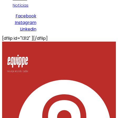
Notícias
Facebook
Instagram
Linkedin
[dflip id="1312" ][/dflip]