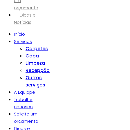
um
orçamento
Dicas e
Notícias
Início
Serviços
Carpetes
Copa
Limpeza
Recepção
Outros
serviços
A Equippe
Trabalhe
conosco
Solicite um
orçamento
Dicas e