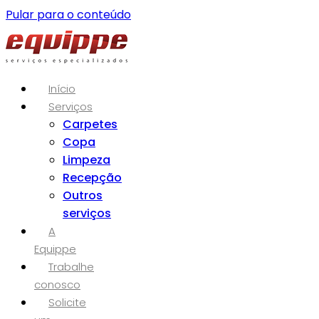
Pular para o conteúdo
Início
Serviços
Carpetes
Copa
Limpeza
Recepção
Outros
serviços
A
Equippe
Trabalhe
conosco
Solicite