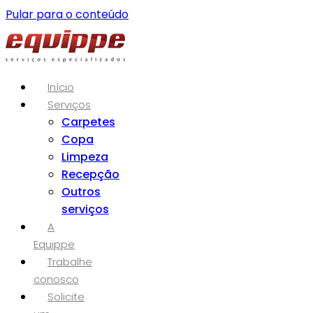
Pular para o conteúdo
Início
Serviços
Carpetes
Copa
Limpeza
Recepção
Outros
serviços
A
Equippe
Trabalhe
conosco
Solicite