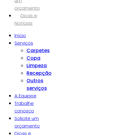
um
orçamento
Dicas e
Notícias
Início
Serviços
Carpetes
Copa
Limpeza
Recepção
Outros
serviços
A Equippe
Trabalhe
conosco
Solicite um
orçamento
Dicas e